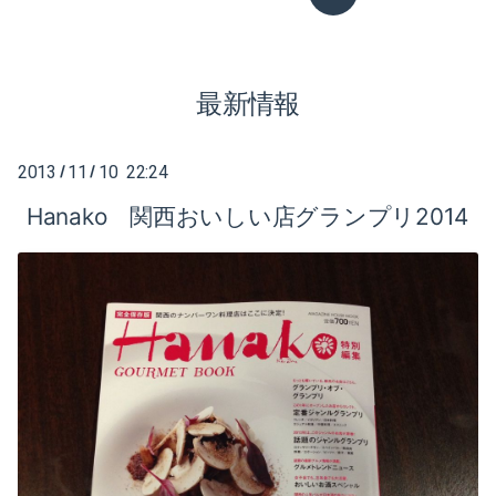
2020-12（2）
最新情報
2020-08（1）
2020-07（1）
2013
11
10 22:24
/
/
2020-05（3）
Hanako 関西おいしい店グランプリ2014
2020-04（6）
2020-01（2）
2019-12（1）
2019-10（1）
2019-08（2）