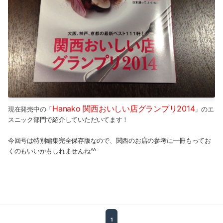
2019-07（1）
2019-06（1）
2019-04（1）
2019-01（1）
2018-10（1）
Hanako 関西おいしい店グランプリ2014
現在発売中の「
」のエ
2018-08（1）
スニック部門で紹介していただいてます！
2018-03（2）
今回号は特別編集完全保存版なので、関西のお店の参考に一冊もってお
くのもいいかもしれませんね^^
2018-01（2）
2017-11（1）
2017-09（2）
1