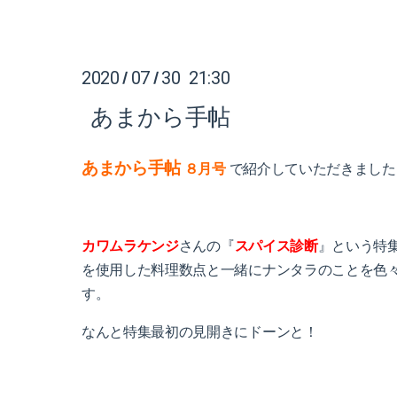
2020
07
30 21:30
/
/
あまから手帖
あまから手帖
８月号
で紹介していただきました
カワムラケンジ
さんの『
スパイス診断
』という特
を使用した料理数点と一緒にナンタラのことを色
す。
なんと特集最初の見開きにドーンと！