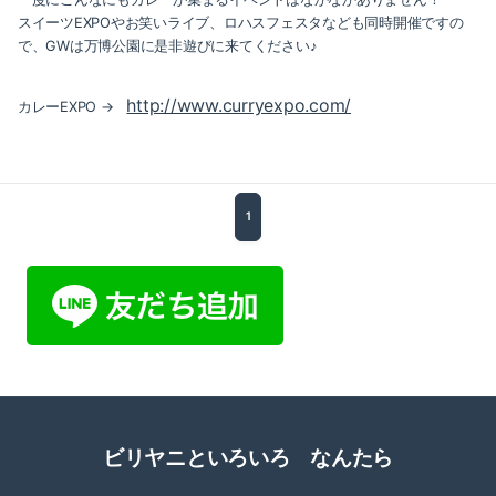
2017-08（2）
スイーツEXPOやお笑いライブ、ロハスフェスタなども同時開催ですの
で、GWは万博公園に是非遊びに来てください♪
2017-04（1）
http://www.curryexpo.com/
2017-03（1）
カレーEXPO →
2017-02（1）
2017-01（1）
1
2016-12（2）
2016-11（1）
2016-10（1）
2016-09（3）
2016-08（5）
ビリヤニといろいろ なんたら