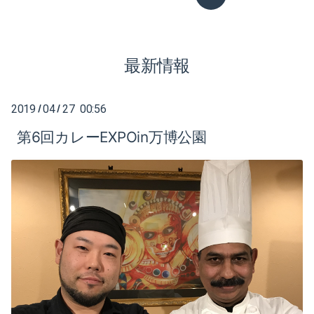
2020-12（2）
最新情報
2020-08（1）
2020-07（1）
2019
04
27 00:56
/
/
2020-05（3）
第6回カレーEXPOin万博公園
2020-04（6）
2020-01（2）
2019-12（1）
2019-10（1）
2019-08（2）