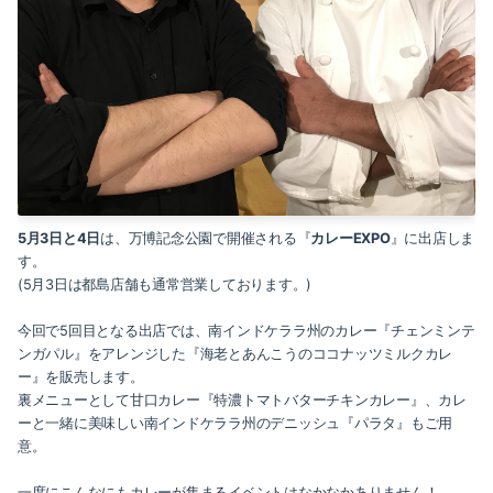
2019-07（1）
2019-06（1）
2019-04（1）
2019-01（1）
2018-10（1）
5月3日と4日
は、万博記念公園で開催される『
カレーEXPO
』に出店しま
2018-08（1）
す。
(5月3日は都島店舗も通常営業しております。)
2018-03（2）
今回で5回目となる出店では、南インドケララ州のカレー『チェンミンテ
2018-01（2）
ンガパル』をアレンジした『海老とあんこうのココナッツミルクカレ
ー』を販売します。
2017-11（1）
裏メニューとして甘口カレー『特濃トマトバターチキンカレー』、カレ
ーと一緒に美味しい南インドケララ州のデニッシュ『パラタ』もご用
意。
2017-09（2）
一度にこんなにもカレーが集まるイベントはなかなかありません！