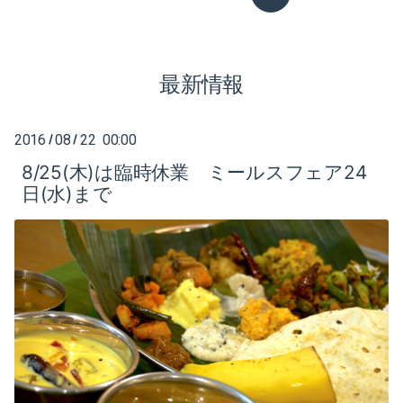
2020-12（2）
最新情報
2020-08（1）
2020-07（1）
2016
08
22 00:00
/
/
2020-05（3）
8/25(木)は臨時休業 ミールスフェア24
日(水)まで
2020-04（6）
2020-01（2）
2019-12（1）
2019-10（1）
2019-08（2）