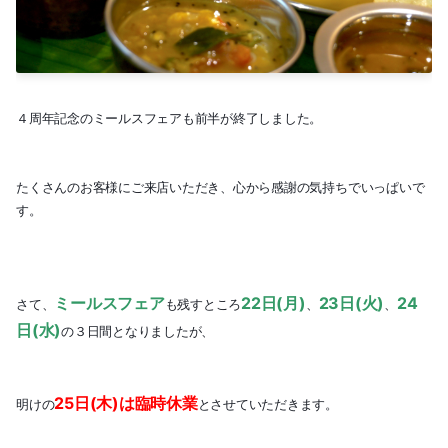
2019-07（1）
2019-06（1）
2019-04（1）
４周年記念のミールスフェアも前半が終了しました。
2019-01（1）
2018-10（1）
たくさんのお客様にご来店いただき、心から感謝の気持ちでいっぱいで
す。
2018-08（1）
2018-03（2）
ミールスフェア
22日(月)
23日(火)
24
さて、
も残すところ
、
、
2018-01（2）
日(水)
の３日間となりましたが、
2017-11（1）
25日(木)は臨時休業
明けの
とさせていただきます。
2017-09（2）