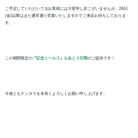
2017-08（2）
ご予定していただいてるお客様には大変申し訳ございませんが、26日
2017-04（1）
(金)以降はまた通常通り営業いたしますのでご来店お待ちしておりま
す。
2017-03（1）
2017-02（1）
2017-01（1）
この期間限定の
『記念ミールス』もあと３日間
のご提供です！
2016-12（2）
2016-11（1）
今後ともナンタラを末長くよろしくお願い申し上げます。
2016-10（1）
2016-09（3）
2016-08（5）