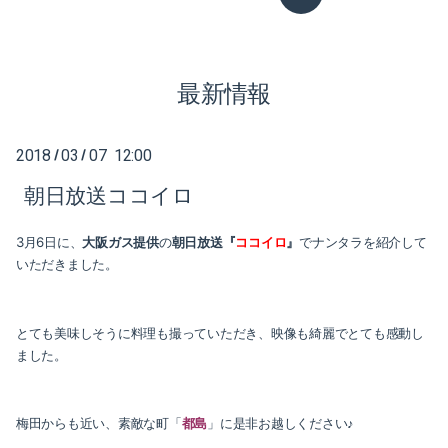
2020-12（2）
最新情報
2020-08（1）
2020-07（1）
2018
03
07 12:00
/
/
2020-05（3）
朝日放送ココイロ
2020-04（6）
3月6日に、
大阪ガス提供
の
朝日放送『
ココイロ
』
でナンタラを紹介して
いただきました。
2020-01（2）
2019-12（1）
とても美味しそうに料理も撮っていただき、映像も綺麗でとても感動し
ました。
2019-10（1）
2019-08（2）
梅田からも近い、素敵な町「
都島
」に是非お越しください♪