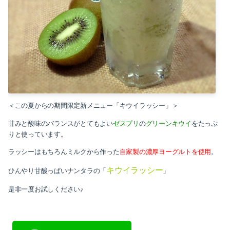
2019-07（1）
2019-06（1）
2019-04（1）
2019-01（1）
2018-10（1）
＜この夏からの期間限定新メニュー「キウイラッシー」＞
2018-08（1）
ゼスプリ
グリーンキウイ
甘みと酸味のバランスがとてもよい
の
をたっぷ
りと使っています。
2018-03（2）
ラッシーはもちろんミルクから作った
自家製の濃厚ヨーグルトを使用
。
2018-01（2）
キウイラッシー
ひんやり甘酸っぱいナンタラの「
」
2017-11（1）
是非一度お試しください♪
2017-09（2）