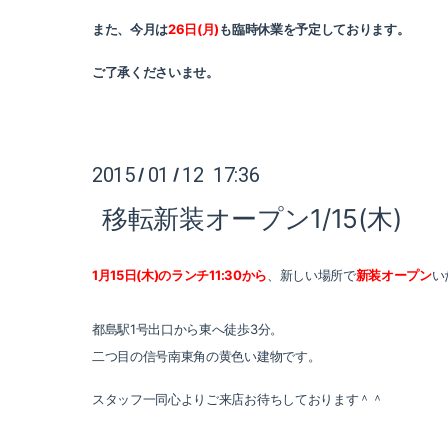
また、今月は
26日(月)
も臨時休業を予定しております。
ご了承くださいませ。
2015
01
12 17:36
/
/
移転新装オープン1/15(木)
1月15日(木)のランチ11:30から
、新しい場所で
新装オープン
い
都島駅1号出口から東へ徒歩3分。
二つ目の信号南東角の黄色い建物です。
スタッフ一同心よりご来店お待ちしております＾＾