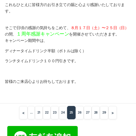
これもひとえに皆様方のお引き立ての賜と心より感謝いた
しておりま
す。
2013-02（1）
2013-01（3）
８月１７日（土）〜
２５日（日）
そこで日頃の感謝の気持ちをこめて、
１周年感謝キャンペーン
の間、
を開催させて
いただきます。
キャンペーン期間中は、
2012-12（2）
ディナータイムドリンク半額（ボ
トルは除く）
2012-11（3）
ランチタイムドリンク１００円引きです。
2012-10（1）
皆様のご来店心よりお待ちしております。
2012-08（3）
2012-06（1）
<
>
...
21
22
23
24
25
26
27
28
29