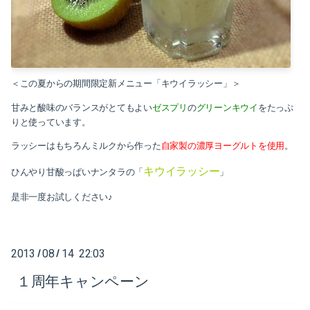
2014-04（6）
2015-06（3）
2014-01（2）
2015-05（1）
2013-12（1）
＜この夏からの期間限定新メニュー「キウイラッシー」＞
2015-04（2）
2013-11（1）
ゼスプリ
グリーンキウイ
甘みと酸味のバランスがとてもよい
の
をたっぷ
2015-01（3）
りと使っています。
2013-10（1）
ラッシーはもちろんミルクから作った
自家製の濃厚ヨーグルトを使用
。
2014-12（2）
2013-09（1）
キウイラッシー
ひんやり甘酸っぱいナンタラの「
」
2014-11（4）
2013-08（4）
是非一度お試しください♪
2014-10（5）
2013-07（2）
2014-09（3）
2013
08
14 22:03
/
/
2013-04（1）
2014-08（7）
１周年キャンペーン
2013-03（1）
2014-05（1）