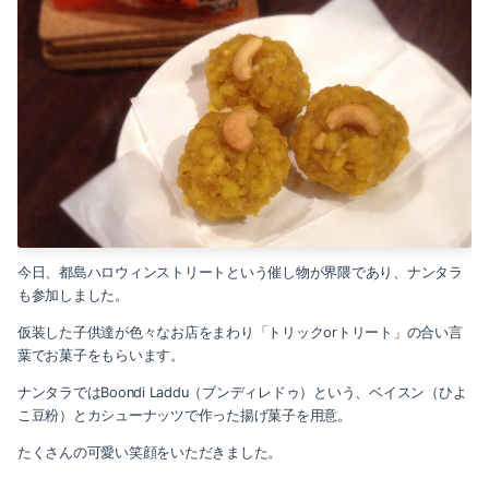
2017-08（2）
2019-07（1）
2017-04（1）
2019-06（1）
2017-03（1）
2019-04（1）
2017-02（1）
2019-01（1）
2017-01（1）
2018-10（1）
2016-12（2）
今日、都島ハロウィンストリートという催し物が界隈であり、ナンタラ
2018-08（1）
も参加しました。
2016-11（1）
2018-03（2）
仮装した子供達が色々なお店をまわり「トリックorトリート」の合い言
2016-10（1）
葉でお菓子をもらいます。
2018-01（2）
ナンタラではBoondi Laddu（ブンディレドゥ）という、ベイスン（ひよ
2016-09（3）
こ豆粉）とカシューナッツで作った揚げ菓子を用意。
2017-11（1）
2016-08（5）
たくさんの可愛い笑顔をいただきました。
2017-09（2）